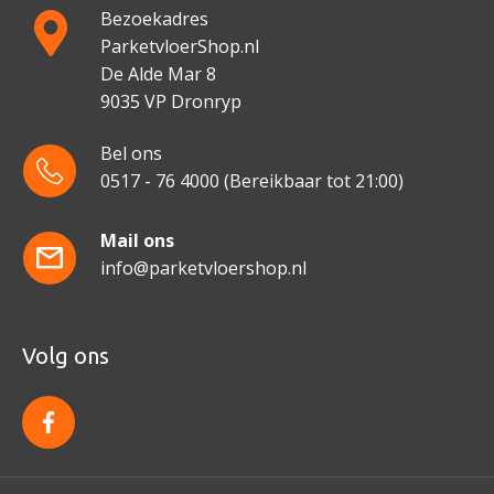
Bezoekadres
ParketvloerShop.nl
De Alde Mar 8
9035 VP Dronryp
Bel ons
0517 - 76 4000
(Bereikbaar tot 21:00)
Mail ons
info@parketvloershop.nl
Volg ons
f
a
c
e
b