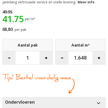
begin
jarenlang vertrouwde service en snelle levering.
Meer info
van
de
49.95
41.75
afbeeldingen-
per m²
gallerij
68,80
per pak
Aantal pak
Aantal m²
Ondervloeren