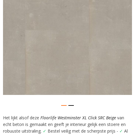
afbeeldingen-
gallerij
Het lijkt alsof deze
Floorlife Westminster XL Click SRC Beige
van
Ga
echt beton is gemaakt en geeft je interieur gelijk een stoere en
naar
het
robuuste uitstraling.
✓
Bestel veilig met de scherpste prijs -
✓
Al