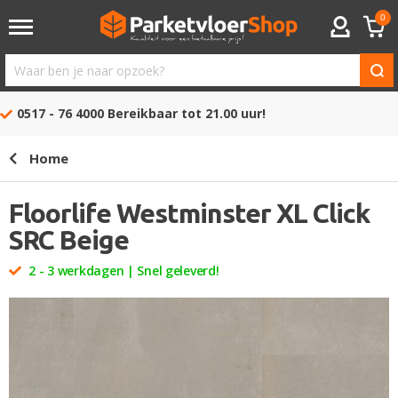
0
ACCOUNT
Waar
ben
0517 - 76 4000
Bereikbaar tot 21.00 uur!
je
naar
Home
opzoek?
Floorlife Westminster XL Click
SRC Beige
2 - 3 werkdagen | Snel geleverd!
Ga
naar
het
einde
van
de