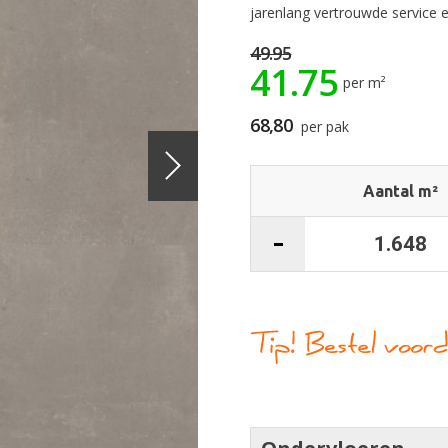
jarenlang vertrouwde service en
49.95
41.75
per m²
68,80
per pak
Aantal m²