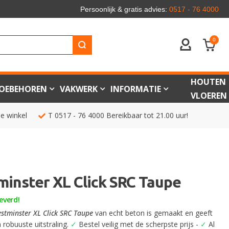
Persoonlijk & gratis advies:
0517 - 76 4000
0
ACCOUNT
HOUTEN
OEBEHOREN
VAKWERK
INFORMATIE
VLOEREN
de winkel
T
0517 - 76 4000
Bereikbaar tot 21.00 uur!
minster XL Click SRC Taupe
everd!
estminster XL Click SRC Taupe
van echt beton is gemaakt en geeft
n robuuste uitstraling.
✓
Bestel veilig met de scherpste prijs -
✓
Al