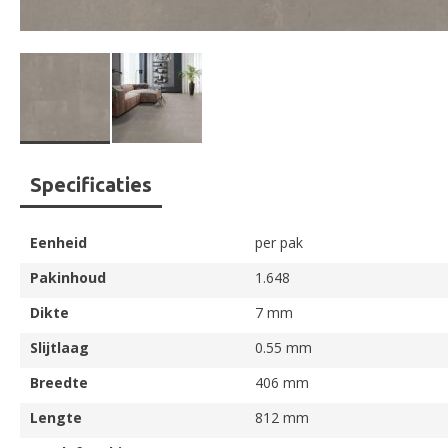
Ga
Specificaties
naar
het
begin
Eenheid
per pak
van
de
Pakinhoud
1.648
afbeeldingen-
Dikte
7 mm
gallerij
Slijtlaag
0.55 mm
Breedte
406 mm
Lengte
812 mm