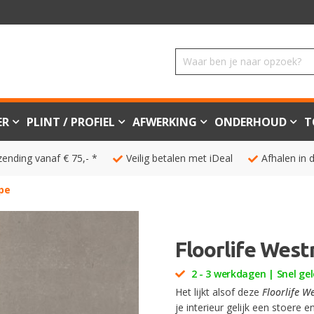
ER
PLINT / PROFIEL
AFWERKING
ONDERHOUD
T
zending vanaf € 75,- *
Veilig betalen met iDeal
Afhalen in 
upe
Floorlife West
2 - 3 werkdagen | Snel gel
Het lijkt alsof deze
Floorlife W
je interieur gelijk een stoere e