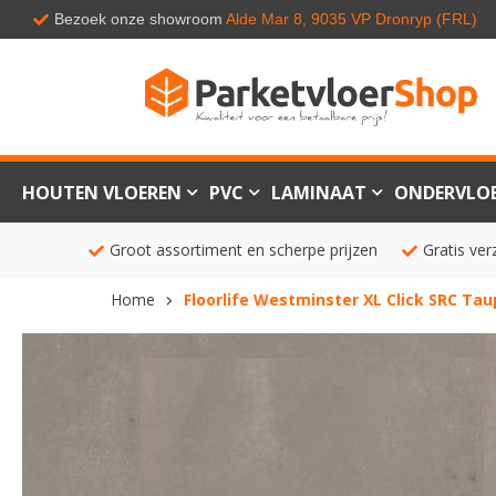
Bezoek onze showroom
Alde Mar 8, 9035 VP Dronryp (FRL)
HOUTEN VLOEREN
PVC
LAMINAAT
ONDERVLO
Groot assortiment en scherpe prijzen
Gratis ver
Home
Floorlife Westminster XL Click SRC Ta
Ga
naar
het
einde
van
de
afbeeldingen-