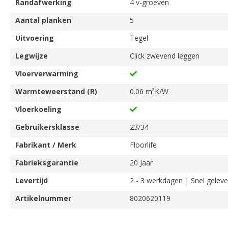
Randafwerking
4 v-groeven
Aantal planken
5
Uitvoering
Tegel
Legwijze
Click zwevend leggen
Vloerverwarming
Warmteweerstand (R)
0.06 m²K/W
Vloerkoeling
Gebruikersklasse
23/34
Fabrikant / Merk
Floorlife
Fabrieksgarantie
20 Jaar
Levertijd
2 - 3 werkdagen | Snel geleve
Artikelnummer
8020620119