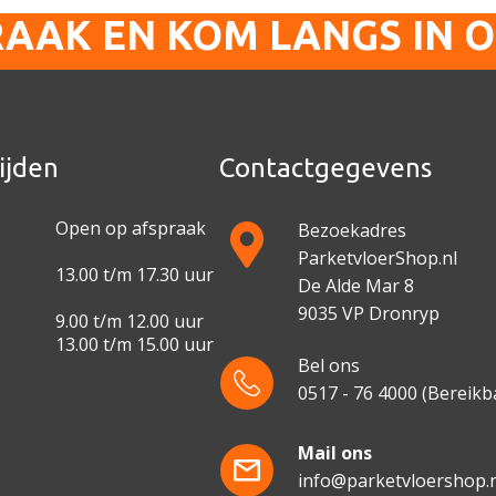
RAAK EN KOM LANGS IN 
ijden
Contactgegevens
Open op afspraak
Bezoekadres
ParketvloerShop.nl
13.00 t/m 17.30 uur
De Alde Mar 8
9035 VP Dronryp
9.00 t/m 12.00 uur
13.00 t/m 15.00 uur
Bel ons
0517 - 76 4000
(Bereikba
e
Mail ons
info@parketvloershop.n