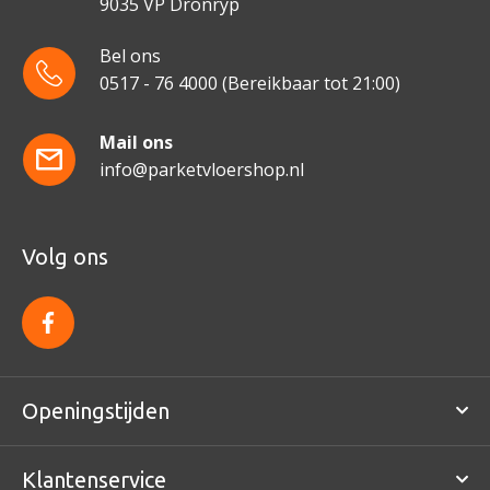
9035 VP Dronryp
Bel ons
0517 - 76 4000
(Bereikbaar tot 21:00)
Mail ons
info@parketvloershop.nl
Volg ons
f
a
c
e
b
o
Openingstijden
o
k
Klantenservice