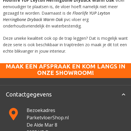
Floorlife YUP Leyton Herringbone Dryback Warm Oak
vloer
eenvoudiger te plaatsen is, de vloer hoeft namelijk niet meer
gezaagd te worden. Daarnaast is de
Floorlife YUP Leyton
Herringbone Dryback Warm Oak
pvc-vloer erg
onderhoudsvriendelijk én waterbestendig.
Deze unieke kwaliteit ook op de trap leggen? Dat is mogelijk want
deze serie is ook beschikbaar in traptreden zo maak je dit tot een
echte blikvanger in jouw interieur.
MAAK EEN AFSPRAAK EN KOM LANGS IN
ONZE SHOWROOM!
Contactgegevens
Bezoekadres
ParketvloerShop.nl
De Alde Mar 8