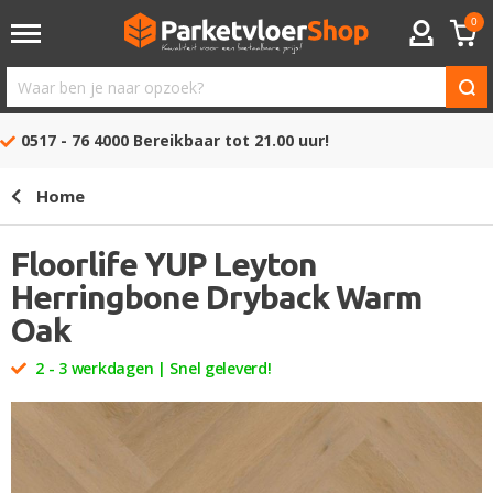
0
ACCOUNT
Waar
ben
0517 - 76 4000
Bereikbaar tot 21.00 uur!
je
naar
Home
opzoek?
Floorlife YUP Leyton
Herringbone Dryback Warm
Oak
2 - 3 werkdagen | Snel geleverd!
Ga
naar
het
einde