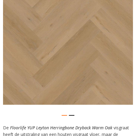
van
de
afbeeldingen-
gallerij
De
Floorlife YUP Leyton Herringbone Dryback Warm Oak
visgraat
Ga
heeft de uitstraling van een houten visgraat vloer, maar de
naar