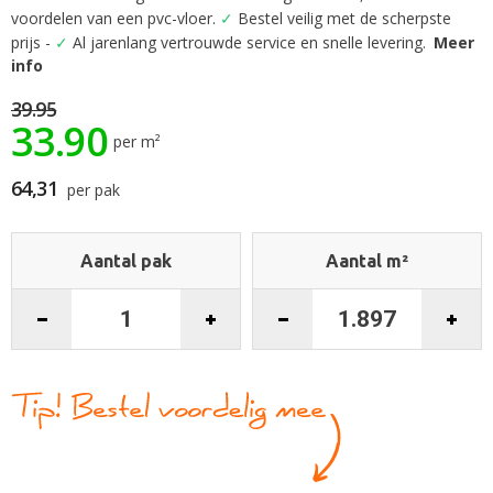
het
voordelen van een pvc-vloer.
✓
Bestel veilig met de scherpste
begin
prijs -
✓
Al jarenlang vertrouwde service en snelle levering.
Meer
van
info
de
afbeeldingen-
39.95
33.90
gallerij
per m²
64,31
per pak
Aantal pak
Aantal m²