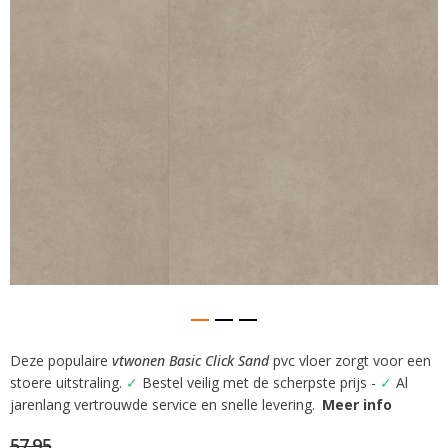
gallerij
Deze populaire
vtwonen Basic Click Sand
pvc vloer zorgt voor een
Ga
stoere uitstraling.
✓
Bestel veilig met de scherpste prijs -
✓
Al
naar
het
jarenlang vertrouwde service en snelle levering.
Meer info
begin
57.95
van