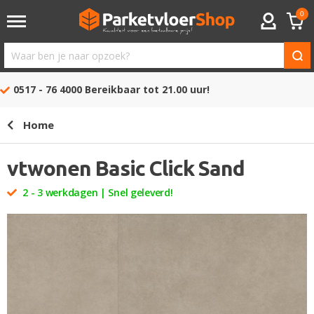
0
ACCOUNT
Waar
ben
0517 - 76 4000
Bereikbaar tot 21.00 uur!
je
naar
Home
opzoek?
vtwonen Basic Click Sand
2 - 3 werkdagen | Snel geleverd!
Ga
naar
het
einde
van
de
afbeeldingen-