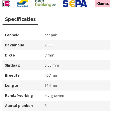
Specificaties
Eenheid
per pak
Pakinhoud
2.506
Dikte
7 mm
Slijtlaag
0.55 mm
Breedte
457 mm
Lengte
914 mm
Randafwerking
4 v-groeven
Aantal planken
6