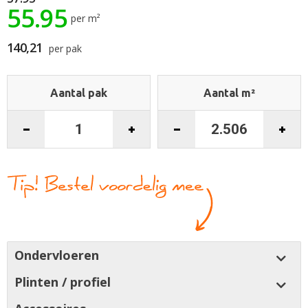
55.95
de
per m²
afbeeldingen-
gallerij
140,21
per pak
Aantal pak
Aantal m²
Ondervloeren
Plinten / profiel