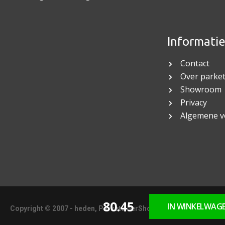
Informati
Contact
Over parket
Showroom
Privacy
Algemene 
80.45
IN WINKELWAG
Copyright © 2007 - heden, ParketvloerShop.nl Dronrijp