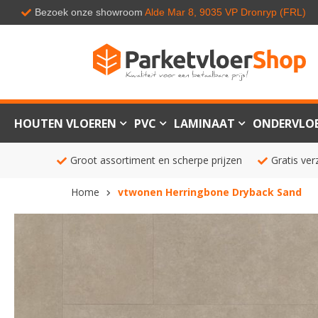
Bezoek onze showroom
Alde Mar 8, 9035 VP Dronryp (FRL)
HOUTEN VLOEREN
PVC
LAMINAAT
ONDERVLO
Groot assortiment en scherpe prijzen
Gratis ver
Home
vtwonen Herringbone Dryback Sand
Ga
naar
het
einde
van
de
afbeeldingen-