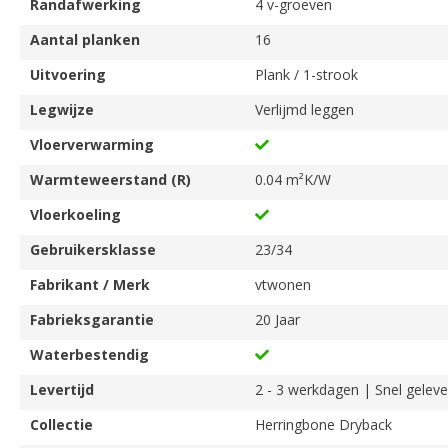
Randafwerking
4 v-groeven
Aantal planken
16
Uitvoering
Plank / 1-strook
Legwijze
Verlijmd leggen
Vloerverwarming
Warmteweerstand (R)
0.04 m²K/W
Vloerkoeling
Gebruikersklasse
23/34
Fabrikant / Merk
vtwonen
Fabrieksgarantie
20 Jaar
Waterbestendig
Levertijd
2 - 3 werkdagen | Snel geleve
Collectie
Herringbone Dryback