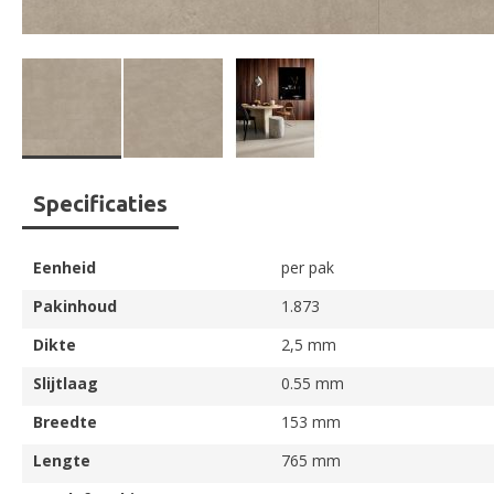
Ga
Specificaties
naar
het
begin
Eenheid
per pak
van
de
Pakinhoud
1.873
afbeeldingen-
Dikte
2,5 mm
gallerij
Slijtlaag
0.55 mm
Breedte
153 mm
Lengte
765 mm