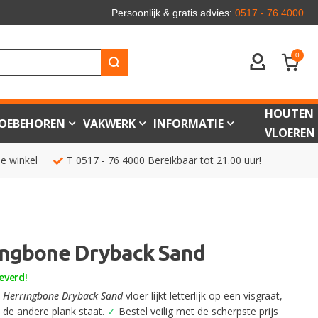
Persoonlijk & gratis advies:
0517 - 76 4000
0
ACCOUNT
HOUTEN
OEBEHOREN
VAKWERK
INFORMATIE
VLOEREN
de winkel
T
0517 - 76 4000
Bereikbaar tot 21.00 uur!
ngbone Dryback Sand
everd!
 Herringbone Dryback Sand
vloer lijkt letterlijk op een visgraat,
 de andere plank staat.
✓
Bestel veilig met de scherpste prijs