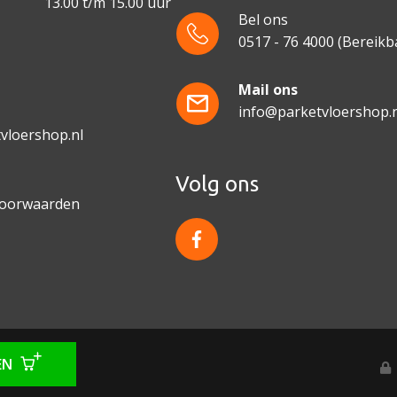
13.00 t/m 15.00 uur
Bel ons
0517 - 76 4000
(Bereikba
e
Mail ons
info@parketvloershop.n
vloershop.nl
Volg ons
voorwaarden
f
a
c
e
b
o
o
k
EN