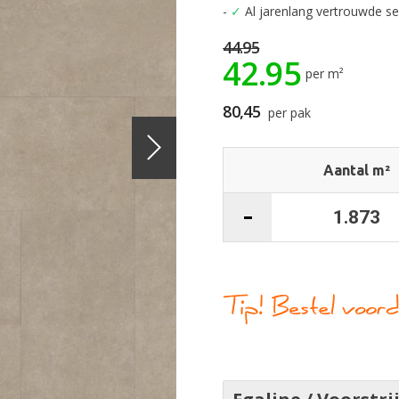
-
✓
Al jarenlang vertrouwde ser
44.95
42.95
per m²
80,45
per pak
Aantal m²