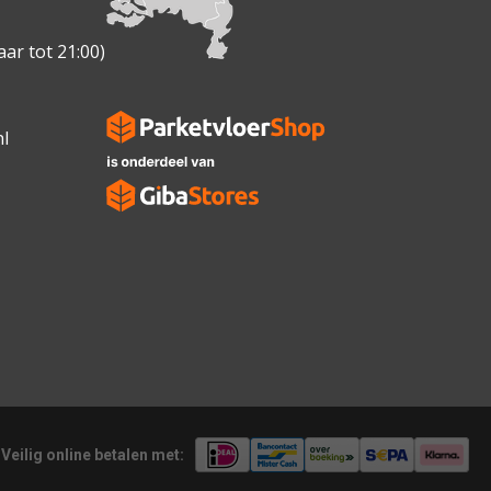
ar tot 21:00)
l
Veilig online betalen met: