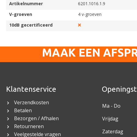
Artikelnummer
6201.1016.1.9
V-groeven
4 v-groeven
10dB gecertificeerd
MAAK EEN AFSP
Klantenservice
Openingst
Verzendkosten
Ma - Do
Betalen
Bezorgen / Afhalen
Vrijdag
Retourneren
Zaterdag
Veelgestelde vragen