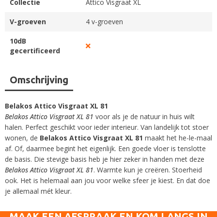
Collectie
Attico Visgraat XL
V-groeven
4 v-groeven
10dB
gecertificeerd
Omschrijving
Belakos Attico Visgraat XL 81
Belakos Attico Visgraat XL 81
voor als je de natuur in huis wilt
halen. Perfect geschikt voor ieder interieur. Van landelijk tot stoer
wonen, de
Belakos Attico Visgraat XL 81
maakt het he-le-maal
af. Of, daarmee begint het eigenlijk. Een goede vloer is tenslotte
de basis. Die stevige basis heb je hier zeker in handen met deze
Belakos Attico Visgraat XL 81
. Warmte kun je creëren. Stoerheid
ook. Het is helemaal aan jou voor welke sfeer je kiest. En dat doe
je allemaal mét kleur.
MAAK EEN AFSPRAAK EN KOM LANGS IN