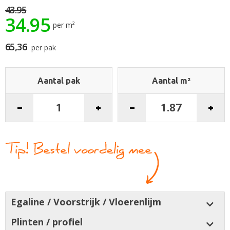
de
43.95
34.95
afbeeldingen-
per m²
gallerij
65,36
per pak
Aantal pak
Aantal m²
Egaline / Voorstrijk / Vloerenlijm
Plinten / profiel