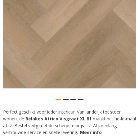
gallerij
Perfect geschikt voor ieder interieur. Van landelijk tot stoer
Ga
wonen, de
Belakos Attico Visgraat XL 81
maakt het he-le-maal
naar
het
af.
✓
Bestel veilig met de scherpste prijs -
✓
Al jarenlang
begin
vertrouwde service en snelle levering.
Meer info
van