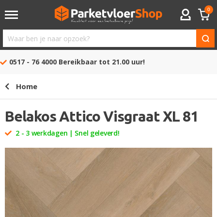
0
ACCOUNT
Waar
ben
0517 - 76 4000
Bereikbaar tot 21.00 uur!
je
naar
Home
opzoek?
Belakos Attico Visgraat XL 81
2 - 3 werkdagen | Snel geleverd!
Ga
naar
het
einde
van
de
afbeeldingen-