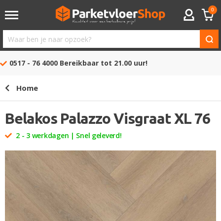
0
ACCOUNT
Waar
ben
0517 - 76 4000
Bereikbaar tot 21.00 uur!
je
naar
Home
opzoek?
Belakos Palazzo Visgraat XL 76
2 - 3 werkdagen | Snel geleverd!
Ga
naar
het
einde
van
de
afbeeldingen-