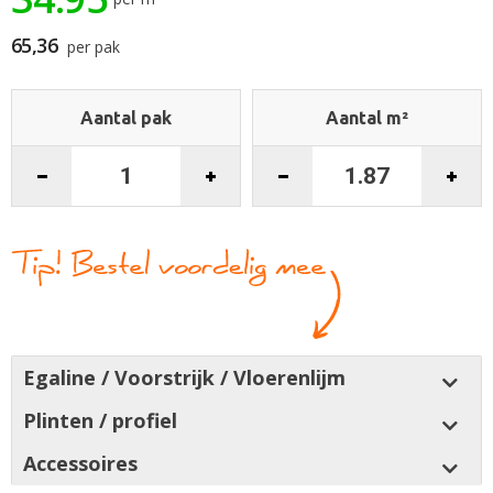
gallerij
65,36
per pak
Aantal pak
Aantal m²
Egaline / Voorstrijk / Vloerenlijm
Plinten / profiel
Accessoires