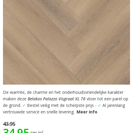
gallerij
De warmte, de charme en het onderhoudsvriendelijke karakter
Ga
maken deze
Belakos Palazzo Visgraat XL 76
vloer tot een parel op
naar
het
de grond.
✓
Bestel veilig met de scherpste prijs -
✓
Al jarenlang
begin
vertrouwde service en snelle levering.
Meer info
van
de
43.95
34.95
afbeeldingen-
per m²