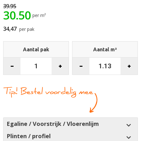
de
39.95
30.50
afbeeldingen-
per m²
gallerij
34,47
per pak
Aantal pak
Aantal m²
Egaline / Voorstrijk / Vloerenlijm
Plinten / profiel