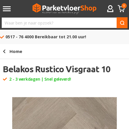
0
ACCOUNT
Waar
ben
0517 - 76 4000
Bereikbaar tot 21.00 uur!
je
naar
Home
opzoek?
Belakos Rustico Visgraat 10
2 - 3 werkdagen | Snel geleverd!
Ga
naar
het
einde
van
de
afbeeldingen-