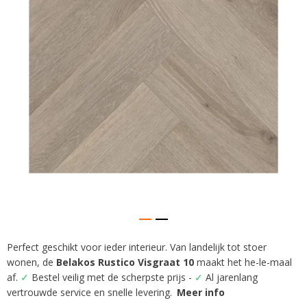
gallerij
Perfect geschikt voor ieder interieur. Van landelijk tot stoer
Ga
wonen, de
Belakos Rustico Visgraat 10
maakt het he-le-maal
naar
het
af.
✓
Bestel veilig met de scherpste prijs -
✓
Al jarenlang
begin
vertrouwde service en snelle levering.
Meer info
van