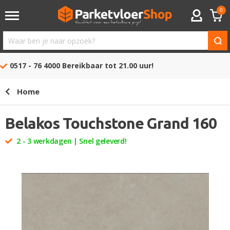
0
ACCOUNT
Waar
ben
0517 - 76 4000
Bereikbaar tot 21.00 uur!
je
naar
Home
opzoek?
Belakos Touchstone Grand 160
2 - 3 werkdagen | Snel geleverd!
Ga
naar
het
einde
van
de
afbeeldingen-