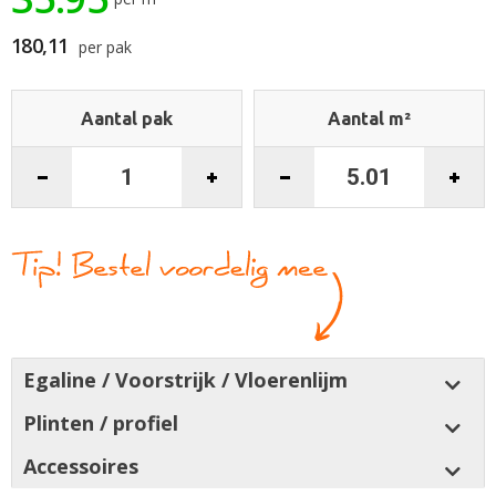
gallerij
180,11
per pak
Aantal pak
Aantal m²
Egaline / Voorstrijk / Vloerenlijm
Plinten / profiel
Accessoires