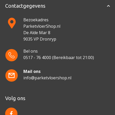
Contactgegevens
Bezoekadres
ParketvloerShop.nl
De Alde Mar 8
9035 VP Dronryp
Bel ons
0517 - 76 4000
(Bereikbaar tot 21:00)
Mail ons
info@parketvloershop.nl
Volg ons
f