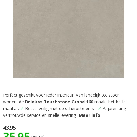
gallerij
Perfect geschikt voor ieder interieur. Van landelijk tot stoer
Ga
wonen, de
Belakos Touchstone Grand 160
maakt het he-le-
naar
het
maal af.
✓
Bestel veilig met de scherpste prijs -
✓
Al jarenlang
begin
vertrouwde service en snelle levering.
Meer info
van
de
43.95
35.95
afbeeldingen-
per m²