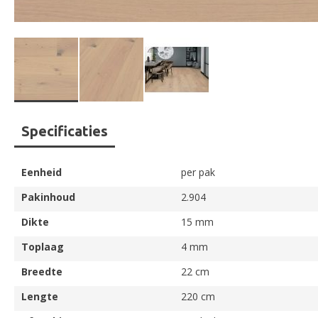
Ga
Specificaties
naar
het
begin
Eenheid
per pak
van
de
Pakinhoud
2.904
afbeeldingen-
Dikte
15 mm
gallerij
Toplaag
4 mm
Breedte
22 cm
Lengte
220 cm