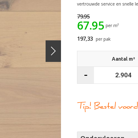
vertrouwde service en snelle l
79.95
67.95
per m²
197,33
per pak
Aantal m²