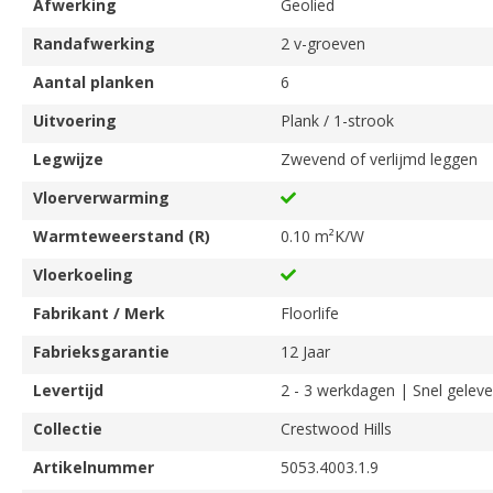
Afwerking
Geolied
Randafwerking
2 v-groeven
Aantal planken
6
Uitvoering
Plank / 1-strook
Legwijze
Zwevend of verlijmd leggen
Vloerverwarming
Warmteweerstand (R)
0.10 m²K/W
Vloerkoeling
Fabrikant / Merk
Floorlife
Fabrieksgarantie
12 Jaar
Levertijd
2 - 3 werkdagen | Snel geleve
Collectie
Crestwood Hills
Artikelnummer
5053.4003.1.9