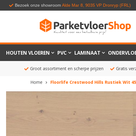
Bezoek onze showroom
Alde Mar 8, 9035 VP Dronryp (FRL)
HOUTEN VLOEREN
PVC
LAMINAAT
ONDERVLO
Groot assortiment en scherpe prijzen
Gratis ver
Home
Floorlife Crestwood Hills Rustiek Wit 4
Ga
naar
het
einde
van
de
afbeeldingen-