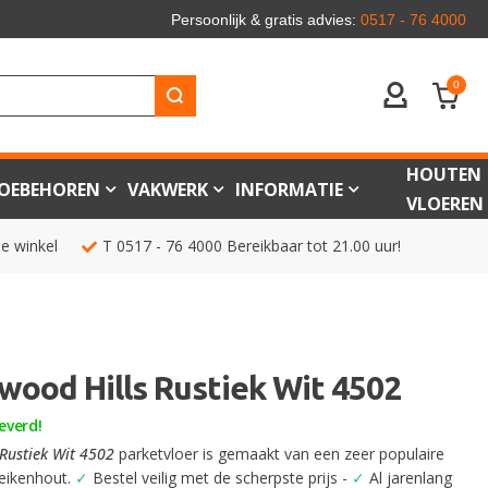
Persoonlijk & gratis advies:
0517 - 76 4000
0
ACCOUNT
HOUTEN
OEBEHOREN
VAKWERK
INFORMATIE
VLOEREN
de winkel
T
0517 - 76 4000
Bereikbaar tot 21.00 uur!
twood Hills Rustiek Wit 4502
everd!
 Rustiek Wit 4502
parketvloer is gemaakt van een zeer populaire
 eikenhout.
✓
Bestel veilig met de scherpste prijs -
✓
Al jarenlang