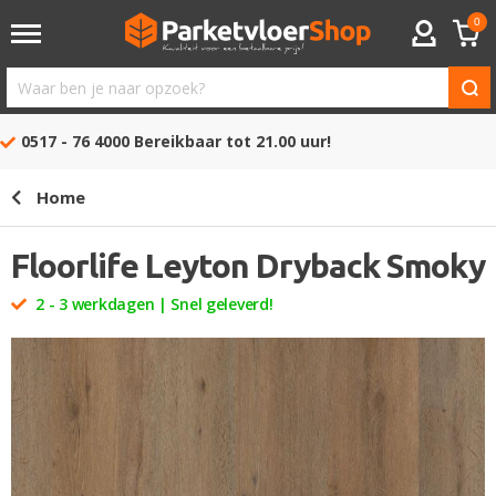
0
ACCOUNT
Waar
ben
0517 - 76 4000
Bereikbaar tot 21.00 uur!
je
naar
Home
opzoek?
Floorlife Leyton Dryback Smoky
2 - 3 werkdagen | Snel geleverd!
Ga
naar
het
einde
van
de
afbeeldingen-