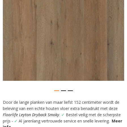
gallerij
Door de lange planken van maar liefst 152 centimeter wordt de
Ga
beleving van een echte houten vloer extra benadrukt met deze
naar
het
Floorlife Leyton Dryback Smoky
.
✓
Bestel veilig met de scherpste
begin
prijs -
✓
Al jarenlang vertrouwde service en snelle levering.
Meer
van
info