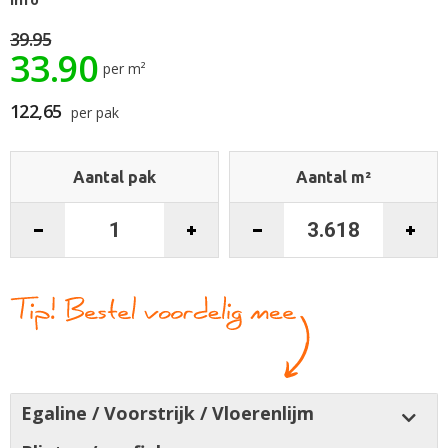
de
afbeeldingen-
39.95
33.90
gallerij
per m²
122,65
per pak
Aantal pak
Aantal m²
Egaline / Voorstrijk / Vloerenlijm