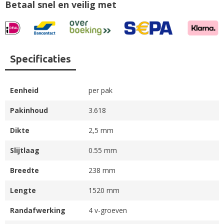
Betaal snel en veilig met
Specificaties
Eenheid
per pak
Pakinhoud
3.618
Dikte
2,5 mm
Slijtlaag
0.55 mm
Breedte
238 mm
Lengte
1520 mm
Randafwerking
4 v-groeven