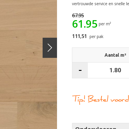
vertrouwde service en snelle l
67.95
61.95
per m²
111,51
per pak
Aantal m²