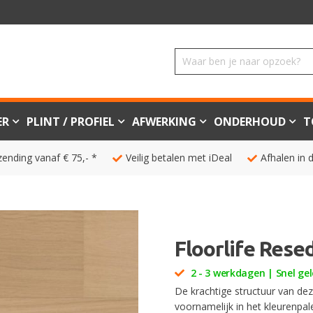
ER
PLINT / PROFIEL
AFWERKING
ONDERHOUD
T
zending vanaf € 75,- *
Veilig betalen met iDeal
Afhalen in 
Floorlife Rese
2 - 3 werkdagen | Snel gel
De krachtige structuur van de
voornamelijk in het kleurenpal