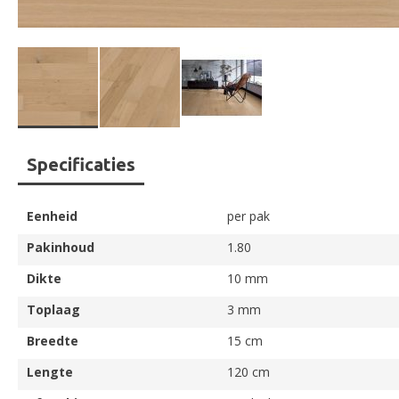
Ga
Specificaties
naar
het
begin
Eenheid
per pak
van
de
Pakinhoud
1.80
afbeeldingen-
Dikte
10 mm
gallerij
Toplaag
3 mm
Breedte
15 cm
Lengte
120 cm