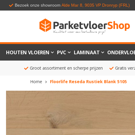
Bezoek onze showroom
Alde Mar 8, 9035 VP Dronryp (FRL)
HOUTEN VLOEREN
PVC
LAMINAAT
ONDERVLO
Groot assortiment en scherpe prijzen
Gratis ver
Home
Floorlife Reseda Rustiek Blank 5105
Ga
naar
het
einde
van
de
afbeeldingen-