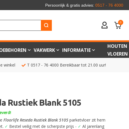
Persoonlijk & gratis advies:
0517 - 76 4000
0
ACCOUNT
HOUTEN
OEBEHOREN
VAKWERK
INFORMATIE
VLOEREN
de winkel
T
0517 - 76 4000
Bereikbaar tot 21.00 uur!
da Rustiek Blank 5105
everd!
ze
Floorlife Reseda Rustiek Blank 5105
parketvloer zit hem
et.
✓
Bestel veilig met de scherpste prijs -
✓
Al jarenlang