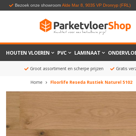
Bezoek onze showroom
Alde Mar 8, 9035 VP Dronryp (FRL)
HOUTEN VLOEREN
PVC
LAMINAAT
ONDERVLO
Groot assortiment en scherpe prijzen
Gratis ver
Home
Floorlife Reseda Rustiek Naturel 5102
Ga
naar
het
einde
van
de
afbeeldingen-