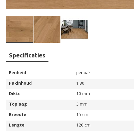
Ga
Specificaties
naar
het
begin
Eenheid
per pak
van
de
Pakinhoud
1.80
afbeeldingen-
Dikte
10 mm
gallerij
Toplaag
3 mm
Breedte
15 cm
Lengte
120 cm