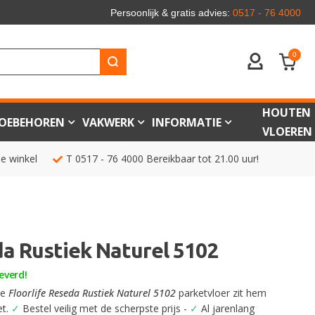
Persoonlijk & gratis advies:
0517 - 76 4000
0
ACCOUNT
HOUTEN
OEBEHOREN
VAKWERK
INFORMATIE
VLOEREN
de winkel
T
0517 - 76 4000
Bereikbaar tot 21.00 uur!
da Rustiek Naturel 5102
everd!
ze
Floorlife Reseda Rustiek Naturel 5102
parketvloer zit hem
et.
✓
Bestel veilig met de scherpste prijs -
✓
Al jarenlang