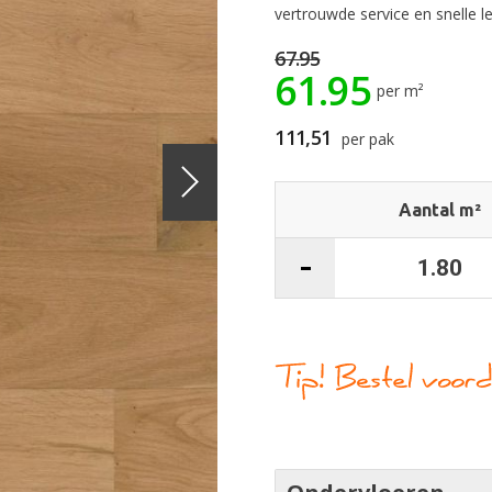
vertrouwde service en snelle l
67.95
61.95
per m²
111,51
per pak
Aantal m²