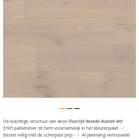
afbeeldingen-
gallerij
De krachtige structuur van deze
Floorlife Reseda Rustiek Wit
Ga
5101
parketvloer zit hem voornamelijk in het kleurenpalet.
✓
naar
het
Bestel veilig met de scherpste prijs -
✓
Al jarenlang vertrouwde