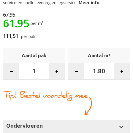
begin
service en snelle levering en legservice
Meer info
van
de
67.95
61.95
afbeeldingen-
per m²
gallerij
111,51
per pak
Aantal pak
Aantal m²
Ondervloeren