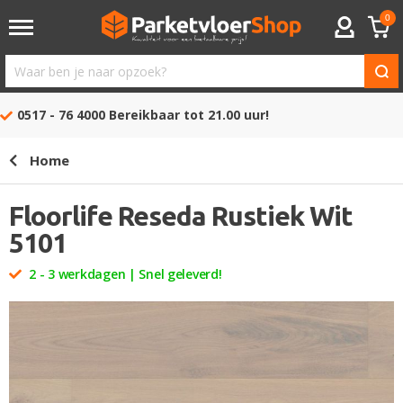
0
ACCOUNT
Waar
ben
0517 - 76 4000
Bereikbaar tot 21.00 uur!
je
naar
Home
opzoek?
Floorlife Reseda Rustiek Wit
5101
2 - 3 werkdagen | Snel geleverd!
Ga
naar
het
einde
van
de