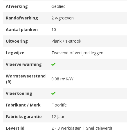
Afwerking
Geolied
Randafwerking
2 v-groeven
Aantal planken
10
Uitvoering
Plank / 1-strook
Legwijze
Zwevend of verlijmd leggen
Vloerverwarming
Warmteweerstand
0.08 m²K/W
(R)
Vloerkoeling
Fabrikant / Merk
Floorlife
Fabrieksgarantie
12 Jaar
Levertijd
2 - 3 werkdagen | Snel geleverd!