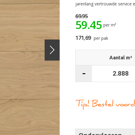
jarenlang vertrouwde service e
69.95
59.45
per m²
171,69
per pak
Aantal m²