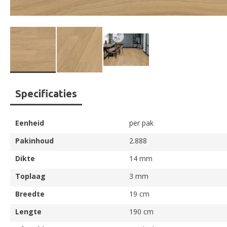
Ga
Specificaties
naar
het
begin
Eenheid
per pak
van
de
Pakinhoud
2.888
afbeeldingen-
Dikte
14 mm
gallerij
Toplaag
3 mm
Breedte
19 cm
Lengte
190 cm