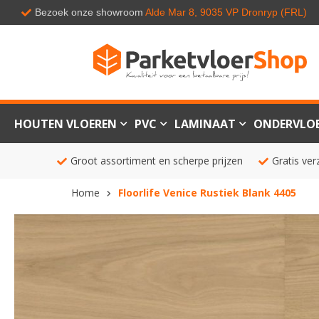
Bezoek onze showroom
Alde Mar 8, 9035 VP Dronryp (FRL)
HOUTEN VLOEREN
PVC
LAMINAAT
ONDERVLO
Groot assortiment en scherpe prijzen
Gratis ver
Home
Floorlife Venice Rustiek Blank 4405
Ga
naar
het
einde
van
de
afbeeldingen-