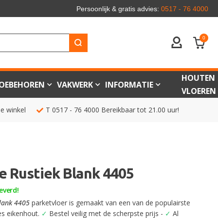
Persoonlijk & gratis advies:
0517 - 76 4000
0
ACCOUNT
HOUTEN
OEBEHOREN
VAKWERK
INFORMATIE
VLOEREN
de winkel
T
0517 - 76 4000
Bereikbaar tot 21.00 uur!
ce Rustiek Blank 4405
everd!
Blank 4405
parketvloer is gemaakt van een van de populairste
es eikenhout.
✓
Bestel veilig met de scherpste prijs -
✓
Al