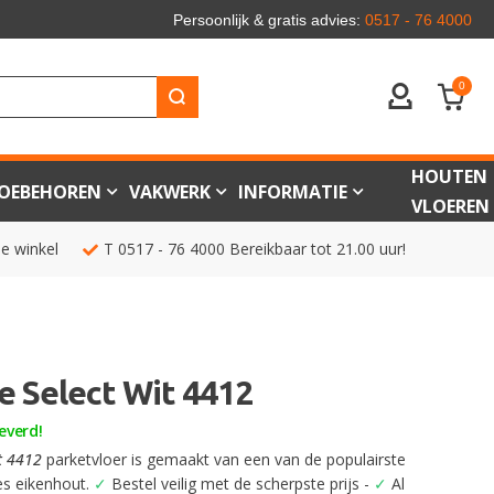
Persoonlijk & gratis advies:
0517 - 76 4000
0
ACCOUNT
HOUTEN
OEBEHOREN
VAKWERK
INFORMATIE
VLOEREN
de winkel
T
0517 - 76 4000
Bereikbaar tot 21.00 uur!
ce Select Wit 4412
everd!
it 4412
parketvloer is gemaakt van een van de populairste
es eikenhout.
✓
Bestel veilig met de scherpste prijs -
✓
Al