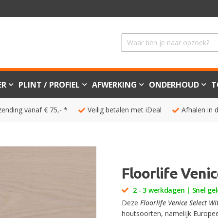
ER
PLINT / PROFIEL
AFWERKING
ONDERHOUD
T
zending vanaf € 75,- *
Veilig betalen met iDeal
Afhalen in 
Floorlife Veni
2 - 3 werkdagen | Snel gel
Deze
Floorlife Venice Select W
houtsoorten, namelijk Europe