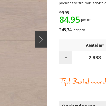
jarenlang vertrouwde service e
99.95
84.95
per m²
245,34
per pak
Aantal m²