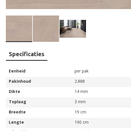
Ga
Specificaties
naar
het
begin
Eenheid
per pak
van
de
Pakinhoud
2.888
afbeeldingen-
Dikte
14 mm
gallerij
Toplaag
3 mm
Breedte
19 cm
Lengte
190 cm