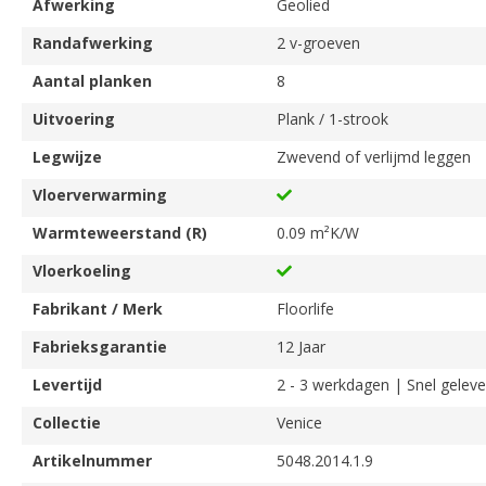
Afwerking
Geolied
Randafwerking
2 v-groeven
Aantal planken
8
Uitvoering
Plank / 1-strook
Legwijze
Zwevend of verlijmd leggen
Vloerverwarming
Warmteweerstand (R)
0.09 m²K/W
Vloerkoeling
Fabrikant / Merk
Floorlife
Fabrieksgarantie
12 Jaar
Levertijd
2 - 3 werkdagen | Snel geleve
Collectie
Venice
Artikelnummer
5048.2014.1.9