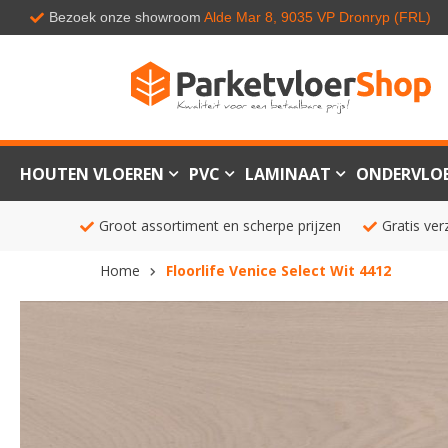
Bezoek onze showroom
Alde Mar 8, 9035 VP Dronryp (FRL)
HOUTEN VLOEREN
PVC
LAMINAAT
ONDERVLO
Groot assortiment en scherpe prijzen
Gratis ver
Home
Floorlife Venice Select Wit 4412
Ga
naar
het
einde
van
de
afbeeldingen-