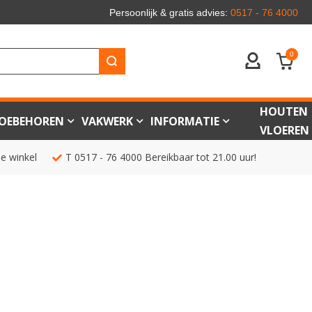
Persoonlijk & gratis advies:
0517 - 76 4000
0
ACCOUNT
HOUTEN
OEBEHOREN
VAKWERK
INFORMATIE
VLOEREN
de winkel
T
0517 - 76 4000
Bereikbaar tot 21.00 uur!