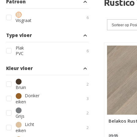
Rustico
Patroon
producten
6
Visgraat
Sorteer op
Posi
Type vloer
Plak
producten
6
PVC
Kleur vloer
producten
2
Bruin
Donker
producten
3
eiken
producten
2
Grijs
Belakos Rust
Licht
producten
2
eiken
39.95