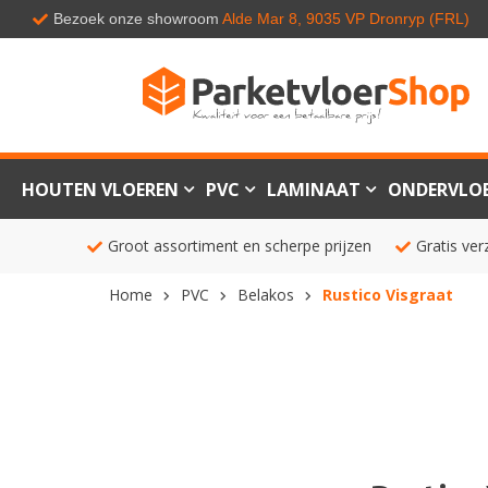
Bezoek onze showroom
Alde Mar 8, 9035 VP Dronryp (FRL)
HOUTEN VLOEREN
PVC
LAMINAAT
ONDERVLO
Groot assortiment en scherpe prijzen
Gratis ver
Home
PVC
Belakos
Rustico Visgraat