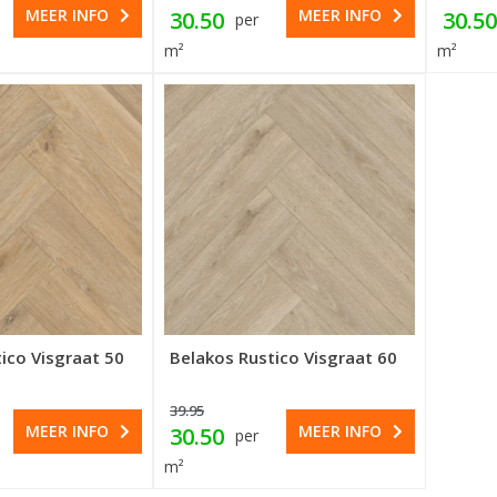
MEER INFO
MEER INFO
30.50
30.50
per
m²
m²
ico Visgraat 50
Belakos Rustico Visgraat 60
39.95
MEER INFO
MEER INFO
30.50
per
m²