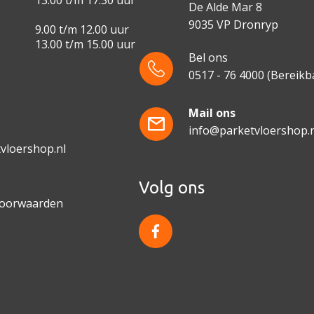
13.00 t/m 17.30 uur
De Alde Mar 8
9035 VP Dronryp
9.00 t/m 12.00 uur
13.00 t/m 15.00 uur
Bel ons
0517 - 76 4000
(Bereikba
e
Mail ons
info@parketvloershop.n
vloershop.nl
Volg ons
voorwaarden
f
a
c
e
b
o
o
k