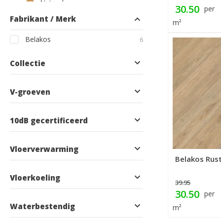
Naturel
30.50
producten
3
per
eiken
Fabrikant / Merk
m²
producten
Belakos
6
Collectie
V-groeven
10dB gecertificeerd
Vloerverwarming
Belakos Rust
Vloerkoeling
39.95
30.50
per
Waterbestendig
m²