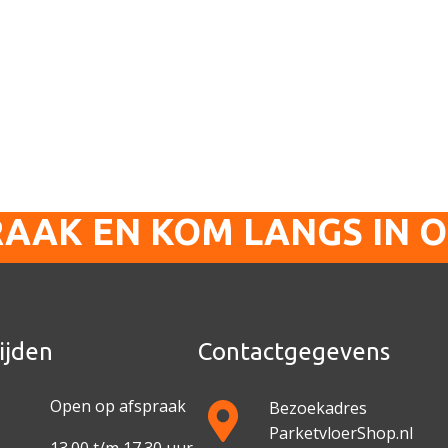
RAAK EN KOM LANGS IN 
ijden
Contactgegevens
Open op afspraak
Bezoekadres
ParketvloerShop.nl